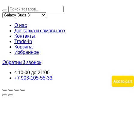
О нас
Доставка и самовывоз
Контакты
Trade-in
Корзина
Избранное
Обратный звонок
с 10:00 до 21:00
+7 903-105-55-33
Add to cart
Add to cart
Add to cart
Add to cart
Add to cart
Add to cart