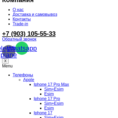
О нас
Доставка и самовывоз
Контакты
Trade-in
+7 (903) 105-55-33
Обратный звонок
elegram-
Whatsapp
plane
X
Menu
Телефоны
Apple
Iphone 17 Pro Max
Sim+Esim
Esim
Iphone 17 Pro
Sim+Esim
Esim
Iphone 17
Sim+Esim