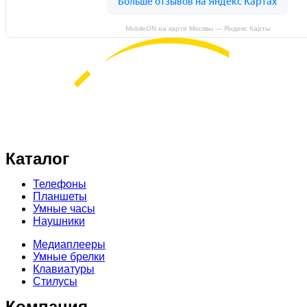
MobileON на карте Москвы — Яндекс Карты
ИП Осипова Т.С.
ИНН 771905985600
ОГРН 311774628400690
Каталог
Телефоны
Планшеты
Умные часы
Наушники
Медиаплееры
Умные брелки
Клавиатуры
Стилусы
Компания