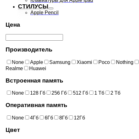
Клавиатуры для Apple Ipad
СТИЛУСЫ
Apple Pencil
Цена
Производитель
None
Apple
Samsung
Xiaomi
Poco
Nothing
Realme
Huawei
Встроенная память
None
128 Гб
256 Гб
512 Гб
1 Тб
2 Тб
Оперативная память
None
4Гб
6Гб
8Гб
12Гб
Цвет