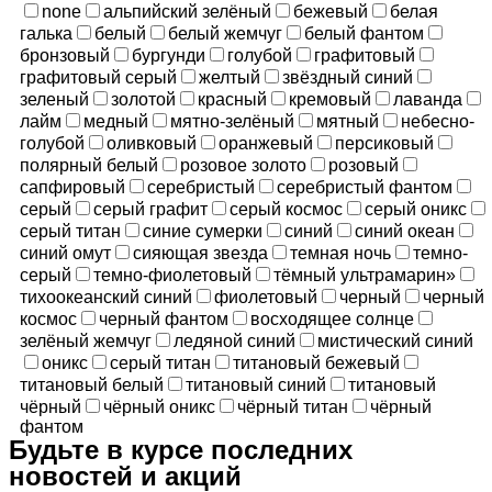
none
альпийский зелёный
бежевый
белая
галька
белый
белый жемчуг
белый фантом
бронзовый
бургунди
голубой
графитовый
графитовый серый
желтый
звёздный синий
зеленый
золотой
красный
кремовый
лаванда
лайм
медный
мятно-зелёный
мятный
небесно-
голубой
оливковый
оранжевый
персиковый
полярный белый
розовое золото
розовый
сапфировый
серебристый
серебристый фантом
серый
серый графит
серый космос
серый оникс
серый титан
синие сумерки
синий
синий океан
синий омут
сияющая звезда
темная ночь
темно-
серый
темно-фиолетовый
тёмный ультрамарин»
тихоокеанский синий
фиолетовый
черный
черный
космос
черный фантом
восходящее солнце
зелёный жемчуг
ледяной синий
мистический синий
оникс
серый титан
титановый бежевый
титановый белый
титановый синий
титановый
чёрный
чёрный оникс
чёрный титан
чёрный
фантом
Будьте в курсе последних
новостей и акций