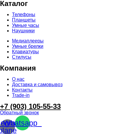
Каталог
Телефоны
Планшеты
Умные часы
Наушники
Медиаплееры
Умные брелки
Клавиатуры
Стилусы
Компания
О нас
Доставка и самовывоз
Контакты
Trade-in
+7 (903) 105-55-33
Обратный звонок
legram-
Whatsapp
plane