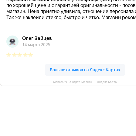
MobileON на карте Москвы — Яндекс Карты
ИП Осипова Т.С.
ИНН 771905985600
ОГРН 311774628400690