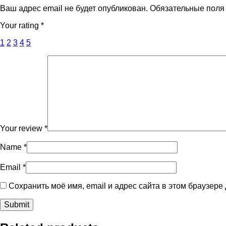
Ваш адрес email не будет опубликован.
Обязательные пол
Your rating
*
1
2
3
4
5
Your review
*
Name
*
Email
*
Сохранить моё имя, email и адрес сайта в этом браузер