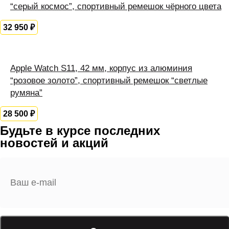
“серый космос”, спортивный ремешок чёрного цвета
32 950
₽
Apple Watch S11, 42 мм, корпус из алюминия
“розовое золото”, спортивный ремешок “светлые
румяна”
28 500
₽
Будьте в курсе последних
новостей и акций