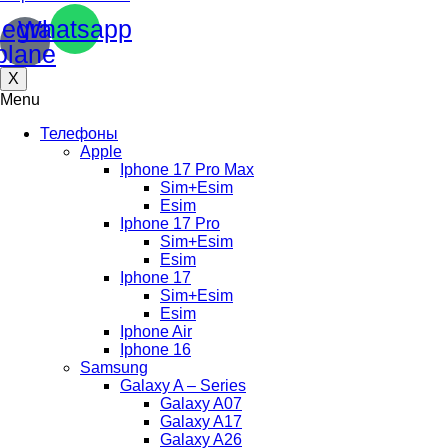
legram-
Whatsapp
plane
X
Menu
Телефоны
Apple
Iphone 17 Pro Max
Sim+Esim
Esim
Iphone 17 Pro
Sim+Esim
Esim
Iphone 17
Sim+Esim
Esim
Iphone Air
Iphone 16
Samsung
Galaxy A – Series
Galaxy A07
Galaxy A17
Galaxy A26