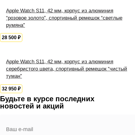
Apple Watch S11, 42 мм, корпус из алюминия
“розовое золото”, спортивный ремешок “светлые
румяна”
28 500
₽
Apple Watch S11, 42 мм, корпус из алюминия
серебристого цвета, спортивный ремешок “чистый
туман”
32 950
₽
Будьте в курсе последних
новостей и акций