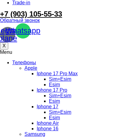
Trade-in
+7 (903) 105-55-33
Обратный звонок
legram-
Whatsapp
plane
X
Menu
Телефоны
Apple
Iphone 17 Pro Max
Sim+Esim
Esim
Iphone 17 Pro
Sim+Esim
Esim
Iphone 17
Sim+Esim
Esim
Iphone Air
Iphone 16
Samsung