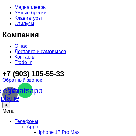
Медиаплееры
Умные брелки
Клавиатуры
Стилусы
Компания
О нас
Доставка и самовывоз
Контакты
Trade-in
+7 (903) 105-55-33
Обратный звонок
elegram-
Whatsapp
plane
X
Menu
Телефоны
Apple
Iphone 17 Pro Max