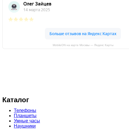
MobileON на карте Москвы — Яндекс Карты
ИП Осипова Т.С.
ИНН 771905985600
ОГРН 311774628400690
Каталог
Телефоны
Планшеты
Умные часы
Наушники